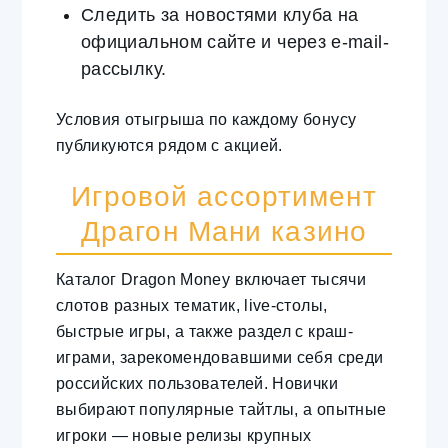
Следить за новостями клуба на
официальном сайте и через e-mail-
рассылку.
Условия отыгрыша по каждому бонусу
публикуются рядом с акцией.
Игровой ассортимент
Драгон Мани казино
Каталог Dragon Money включает тысячи
слотов разных тематик, live-столы,
быстрые игры, а также раздел с краш-
играми, зарекомендовавшими себя среди
российских пользователей. Новички
выбирают популярные тайтлы, а опытные
игроки — новые релизы крупных