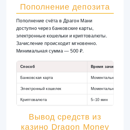
Пополнение депозита
Пополнение счёта в Драгон Мани
доступно через банковские карты,
электронные кошельки и криптовалюты.
Зачисление происходит мгновенно.
Минимальная сумма — 500 ₽.
Способ
Время зачисления
Банковская карта
Моментально
Электронный кошелек
Моментально
Криптовалюта
5–10 мин
Вывод средств из
казино Dragon Money