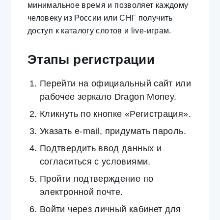
минимальное время и позволяет каждому
человеку из России или СНГ получить
доступ к каталогу слотов и live-играм.
Этапы регистрации
Перейти на официальный сайт или
рабочее зеркало Dragon Money.
Кликнуть по кнопке «Регистрация».
Указать e-mail, придумать пароль.
Подтвердить ввод данных и
согласиться с условиями.
Пройти подтверждение по
электронной почте.
Войти через личный кабинет для