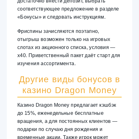
достаточно внести депозит, выбрать
соответствующее предложение в разделе
«Бонусы» и следовать инструкциям.
Фриспины зачисляются поэтапно,
отыгрыш возможен только на игровых
слотах из акционного списка, условия —
x40. Приветственный пакет даёт старт для
изучения ассортимента.
Другие виды бонусов в
казино Dragon Money
Казино Dragon Money предлагает кэшбэк
до 15%, еженедельные бесплатные
вращения, а для постоянных клиентов —
подарки по случаю дня рождения и
временные акции. Также игрок может