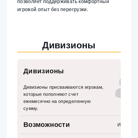
позволяет поддерживать комфортный
игровой опыт без перегрузки.
Дивизионы
Дивизионы
Дивизионы присваиваются игрокам,
которые пополняют счет
ежемесячно на определенную
сумму.
Возможности
Игрок