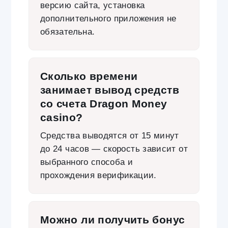
версию сайта, установка
дополнительного приложения не
обязательна.
Сколько времени
занимает вывод средств
со счета Dragon Money
casino?
Средства выводятся от 15 минут
до 24 часов — скорость зависит от
выбранного способа и
прохождения верификации.
Можно ли получить бонус