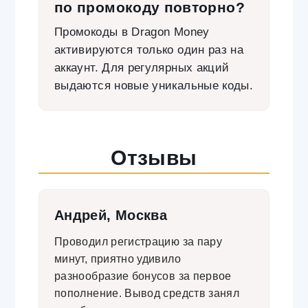
по промокоду повторно?
Промокоды в Dragon Money
активируются только один раз на
аккаунт. Для регулярных акций
выдаются новые уникальные коды.
Отзывы
Андрей, Москва
Проводил регистрацию за пару
минут, приятно удивило
разнообразие бонусов за первое
пополнение. Вывод средств занял